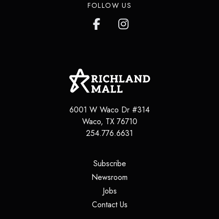
FOLLOW US
6001 W Waco Dr #314
Waco
,
TX
76710
254.776.6631
(opens in a new tab)
Subscribe
(opens in a new tab)
Newsroom
(opens in a new tab)
Jobs
(opens in a new tab)
Contact Us